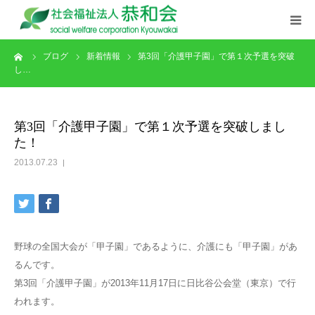
ーム
ブログ
新着情報
第3回「介護甲子園」で第１次予選を突破
ごあいさつ
し…
理念･特色
第3回「介護甲子園」で第１次予選を突破しまし
施設概要
た！
2013.07.23
事業紹介
情報公開
野球の全国大会が「甲子園」であるように、介護にも「甲子園」があ
職員活動
るんです。
第3回「介護甲子園」が2013年11月17日に日比谷公会堂（東京）で行
採用情報
われます。