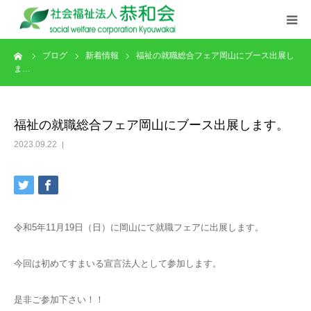
ーム
ブログ
新着情報
福祉の就職総合フェア岡山にブース出展し
ごあいさつ
ま…
理念･特色
福祉の就職総合フェア岡山にブース出展します。
施設概要
2023.09.22
事業紹介
情報公開
令和5年11月19日（日）に岡山にて就職フェアに出展します。
職員活動
今回は初めてすまいる宣言法人として参加します。
採用情報
是非ご参加下さい！！