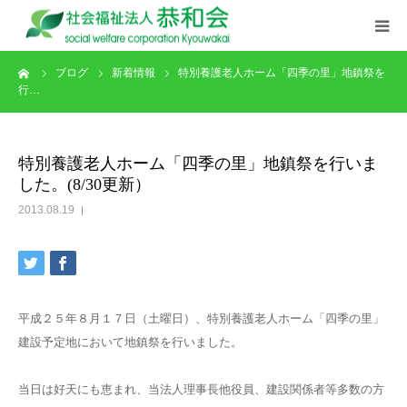
ーム
ブログ
新着情報
特別養護老人ホーム「四季の里」地鎮祭を
ごあいさつ
行…
理念･特色
特別養護老人ホーム「四季の里」地鎮祭を行いま
施設概要
した。(8/30更新）
2013.08.19
事業紹介
情報公開
平成２５年８月１７日（土曜日）、特別養護老人ホーム「四季の里」
職員活動
建設予定地において地鎮祭を行いました。
採用情報
当日は好天にも恵まれ、当法人理事長他役員、建設関係者等多数の方