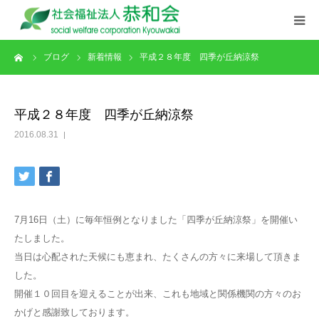
ーム
ブログ
新着情報
平成２８年度 四季が丘納涼祭
ごあいさつ
理念･特色
平成２８年度 四季が丘納涼祭
2016.08.31
施設概要
事業紹介
7月16日（土）に毎年恒例となりました「四季が丘納涼祭」を開催い
情報公開
たしました。
当日は心配された天候にも恵まれ、たくさんの方々に来場して頂きま
職員活動
した。
開催１０回目を迎えることが出来、これも地域と関係機関の方々のお
採用情報
かげと感謝致しております。