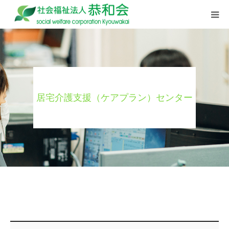
ごあいさつ
理念･特色
居宅介護支援（ケアプラン）センター
施設概要
事業紹介
情報公開
職員活動
採用情報